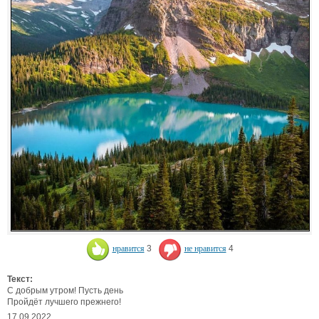
нравится
3
не нравится
4
Текст:
С добрым утром! Пусть день
Пройдёт лучшего прежнего!
17.09.2022