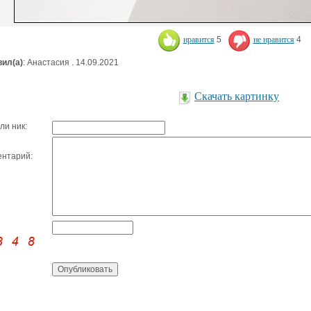
нравится
5
не нравится
4
ил(а)
: Анастасия . 14.09.2021
Скачать картинку
ли ник:
нтарий: