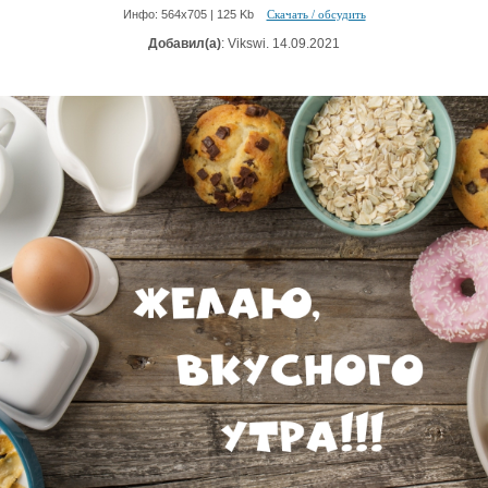
Инфо: 564х705 | 125 Kb
Скачать / обсудить
Добавил(а)
: Vikswi. 14.09.2021