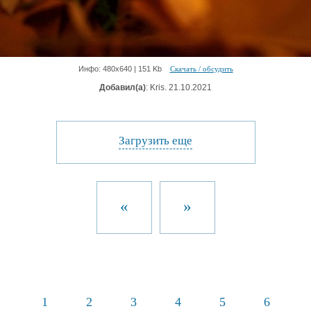
Инфо: 480х640 | 151 Kb
Скачать / обсудить
Добавил(а)
: Kris. 21.10.2021
Загрузить еще
«
»
1
2
3
4
5
6