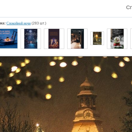
Сп
ка:
Спокойной ночи
(283 шт.)