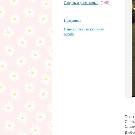
С первым днем зимы!
(148)
Праздники
Нанести текст на картинку
онлайн
Текст
Споко
Сладк
Добав