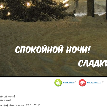
нравится
6
не нравится
7
:
йной ночи!
их снов!
ил(а)
: Анастасия . 24.10.2021