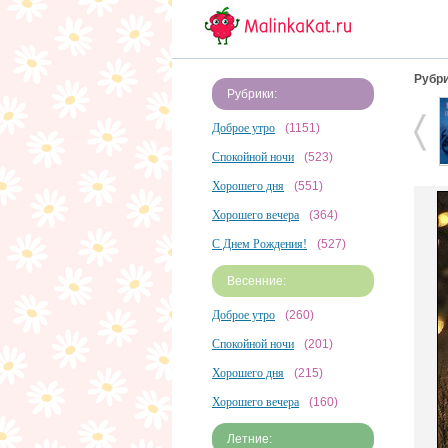
Рубри
Рубрики:
Доброе утро
(1151)
Спокойной ночи
(523)
Хорошего дня
(551)
Хорошего вечера
(364)
С Днем Рождения!
(527)
Весенние:
Доброе утро
(260)
Спокойной ночи
(201)
Хорошего дня
(215)
Хорошего вечера
(160)
Летние: