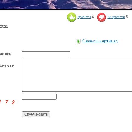
нравится
6
не нравится
5
.2021
Скачать картинку
ли ник:
нтарий: