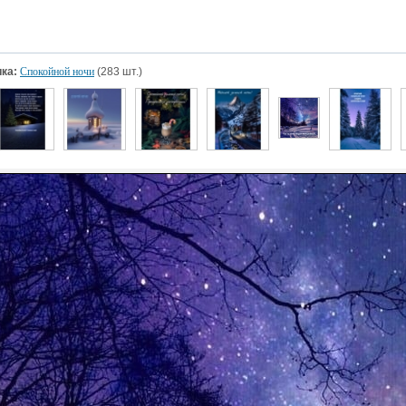
ка:
Спокойной ночи
(283 шт.)