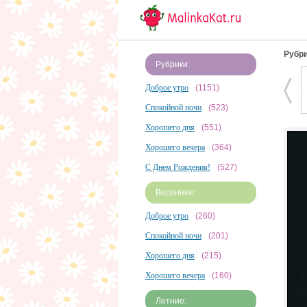
Рубри
Рубрики:
Доброе утро
(1151)
Спокойной ночи
(523)
Хорошего дня
(551)
Хорошего вечера
(364)
С Днем Рождения!
(527)
Весенние:
Доброе утро
(260)
Спокойной ночи
(201)
Хорошего дня
(215)
Хорошего вечера
(160)
Летние: