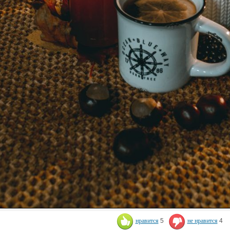
нравится
5
не нравится
4