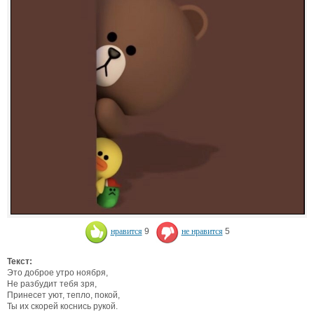
нравится
9
не нравится
5
Текст:
Это доброе утро ноября,
Не разбудит тебя зря,
Принесет уют, тепло, покой,
Ты их скорей коснись рукой.