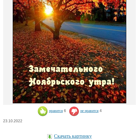
нравится
6
не нравится
4
23.10.2022
Скачать картинку