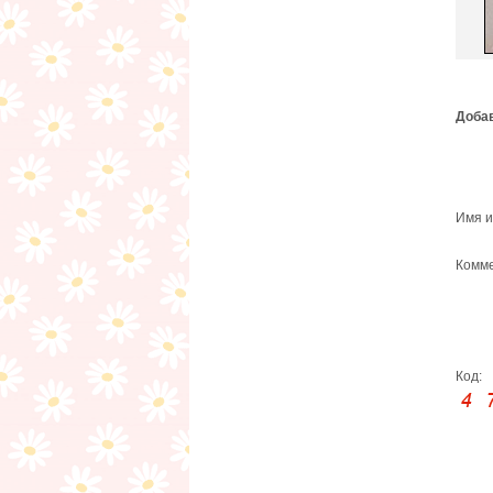
Добав
Имя и
Комме
Код: