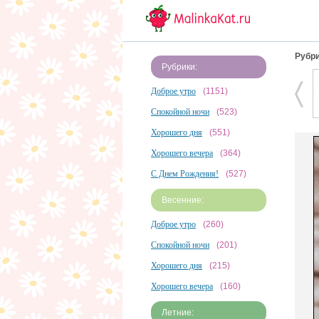
Рубри
Рубрики:
Доброе утро
(1151)
Спокойной ночи
(523)
Хорошего дня
(551)
Хорошего вечера
(364)
С Днем Рождения!
(527)
Весенние:
Доброе утро
(260)
Спокойной ночи
(201)
Хорошего дня
(215)
Хорошего вечера
(160)
Летние: