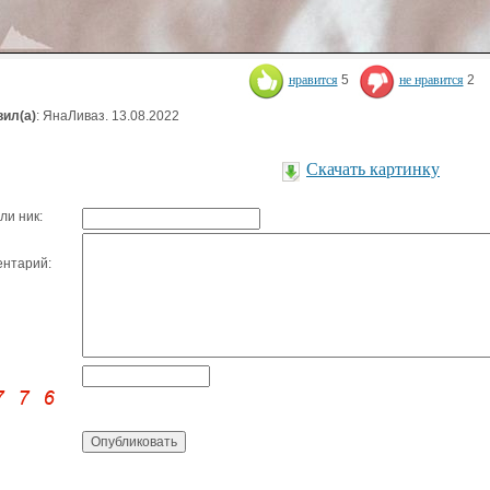
нравится
5
не нравится
2
ил(а)
: ЯнаЛиваз. 13.08.2022
Скачать картинку
ли ник:
нтарий: