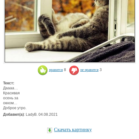
нравится
8
не нравится
3
Текст:
Даааа…
Красивая
осень за
окном…
Доброе утро.
Добавил(а)
: LadyB. 04.08.2021
Скачать картинку