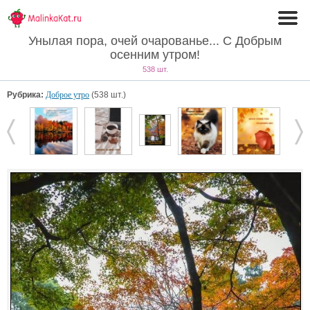
Унылая пора, очей очарованье... С Добрым
осенним утром!
538 шт.
Рубрика:
Доброе утро
(538 шт.)