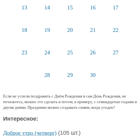
13
14
15
16
17
18
19
20
21
22
23
24
25
26
27
28
29
30
Если не успели поздравить с Днём Рождения в сам День Рождения, не
печальтесь, можно это сделать и потом, к примеру, с семнадцатью годами и
двумя днями. Праздники можно создавать самим, когда угодно!
Интересное:
Доброе утро (четверг)
(105 шт.)