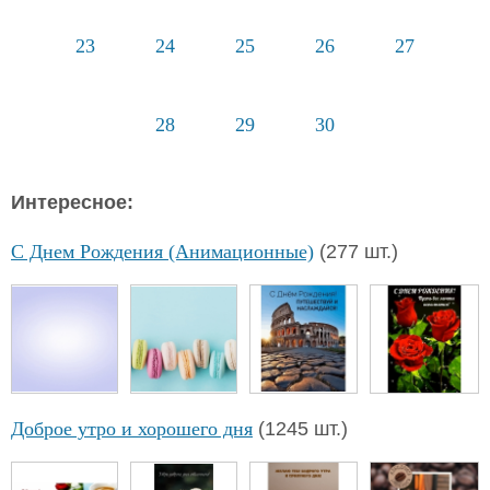
23
24
25
26
27
28
29
30
Интересное:
С Днем Рождения (Анимационные)
(277 шт.)
Доброе утро и хорошего дня
(1245 шт.)