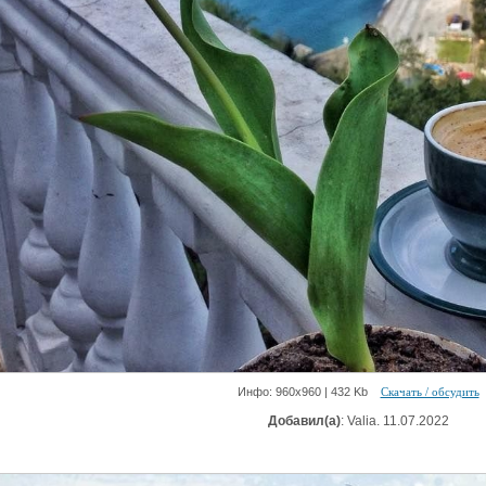
Инфо: 960х960 | 432 Kb
Скачать / обсудить
Добавил(а)
: Valia. 11.07.2022