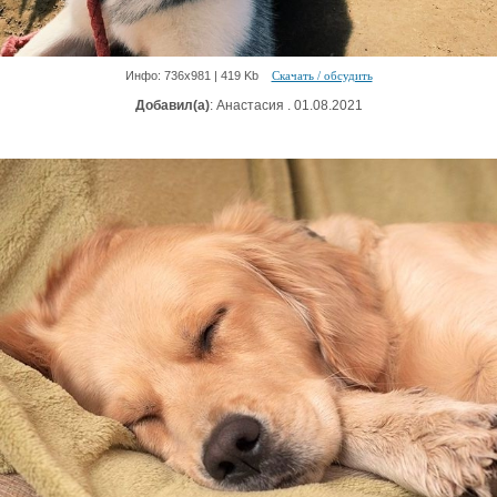
Инфо: 736х981 | 419 Kb
Скачать / обсудить
Добавил(а)
: Анастасия . 01.08.2021