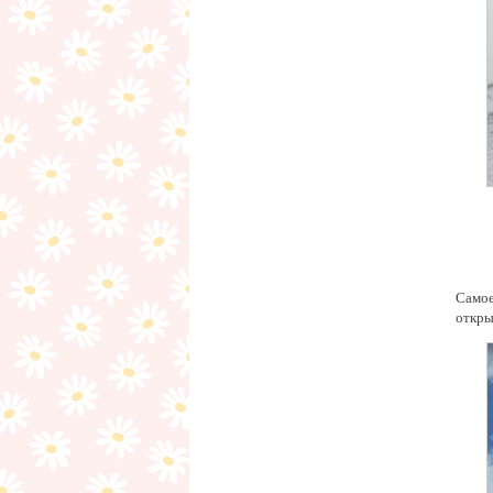
Самое
откры