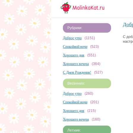
Добр
Рубрики:
С доб
Доброе утро
(1151)
настр
Спокойной ночи
(523)
Хорошего дня
(551)
Хорошего вечера
(364)
С Днем Рождения!
(527)
Весенние:
Доброе утро
(260)
Спокойной ночи
(201)
Хорошего дня
(215)
Хорошего вечера
(160)
Летние: