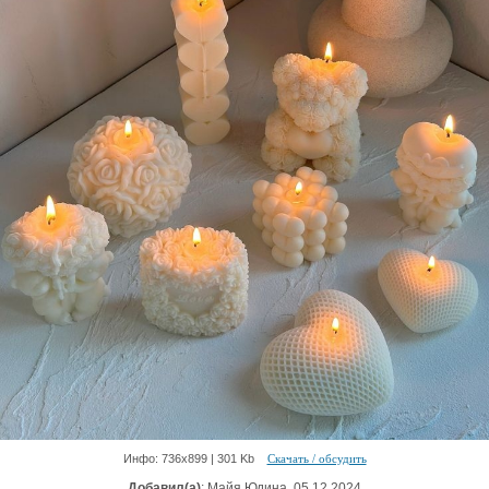
Инфо: 736х899 | 301 Kb
Скачать / обсудить
Добавил(а)
: Майя Юдина. 05.12.2024