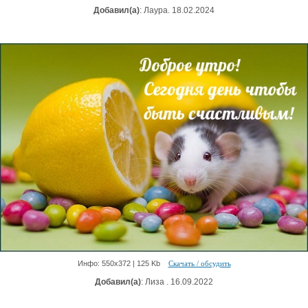
Добавил(а)
: Лаура. 18.02.2024
Инфо: 550х372 | 125 Kb
Скачать / обсудить
Добавил(а)
: Лиза . 16.09.2022