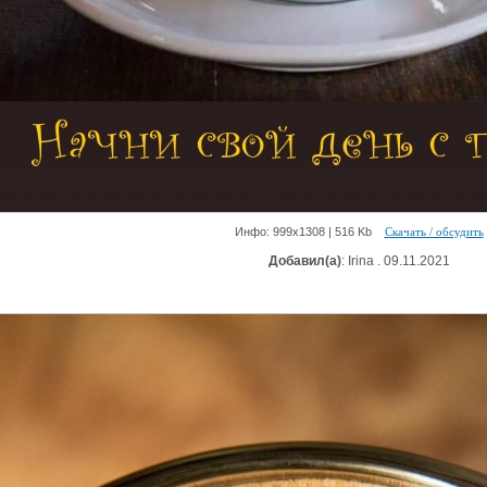
Инфо: 999х1308 | 516 Kb
Скачать / обсудить
Добавил(а)
: Irina . 09.11.2021