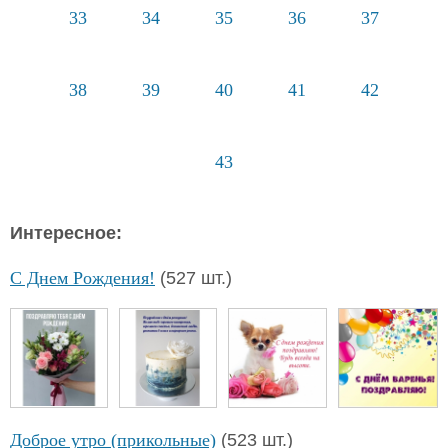
33
34
35
36
37
38
39
40
41
42
43
Интересное:
С Днем Рождения!
(527 шт.)
Доброе утро (прикольные)
(523 шт.)