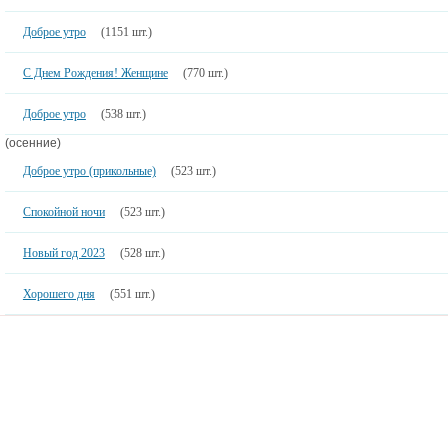
Доброе утро
(1151 шт.)
С Днем Рождения! Женщине
(770 шт.)
Доброе утро
(538 шт.)
(осенние)
Доброе утро (прикольные)
(523 шт.)
Спокойной ночи
(523 шт.)
Новый год 2023
(528 шт.)
Хорошего дня
(551 шт.)
MalinkaKat.ru
Контакты
Запущен в 2020 году